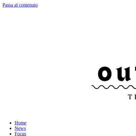
Passa al contenuto
Home
News
Focus