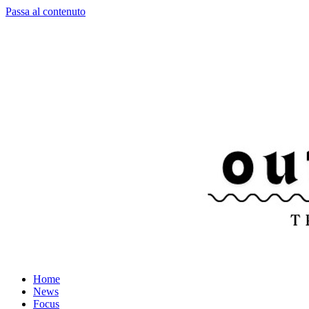
Passa al contenuto
Home
News
Focus