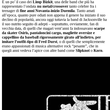
È un po’ il caso dei
Limp Bizkit
, una delle band che più ha
rappresentato l’ondata
nu metal/crossover
tanto celebre fra i
teenager di
fine anni Novanta-inizio Duemila
. Tanto amati
all’epoca, quanto pure odiati non appena il genere ha iniziato il suo
declino di popolarità, ancora oggi tuttavia la band di Jacksonville ha
il suo nutrito seguito di adepti – soprattutto, ovviamente, fan di
vecchia data, di quelli che magari vent’anni fa indossavano
scarpe
da skater Osiris, pantaloncini cargo, magliette oversize e
cappellino da baseball rigorosamente girato all’indietro, per
imitare l’outfit-tipo di Fred Durst
, o di quelli che semplicemente
erano appassionati di musica alternative rock “pesante”, che in
quegli anni vedeva l’apice con altre band come
Slipknot
o
Korn
.