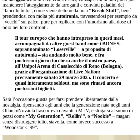
mantenere l’atteggiamento da arroganti e convinti paladini del
“fanculo tutto”, come viene detto nella nota
“Break Stuff”
, bensì
prendendosi con molta più
autoironia
, travestendosi per esempio da
“vecchi” sul palco, pure per replicare con l’umorismo alla dose di
odio nei loro confronti.
Il tour europeo che hanno intrapreso in questi mesi,
accompagnati da altre guest band come i BONES,
soprannominato “Loserville” – a proposito di
autoironia – sta andando molto bene, e fra
pochissimi giorni toccherà anche il nostro paese,
all’Unipol Arena di Casalecchio di Reno (Bologna),
grazie all’organizzazione di Live Nation:
precisamente sabato 29 marzo 2025. Il concerto è
quasi interamente soldout, ma sono rimasti ancora
pochissimi biglietti.
Sarà l’occasione giusta per farsi prendere liberamente dalla
nostalgia, ripensando agli anni che la generazione nata negli anni
Ottanta/Novanta trascorreva davanti a MTV, e sfogarsi al suono di
pezzi come
“My Generation”, “Rollin’”, o “Nookie”
– magari
senza distruggere tutto, stavolta, come invece successo a
“Woodstock ’99”.