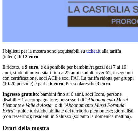
I biglietti per la mostra sono acquistabili su
ticket.it
alla tariffa
(intera) di
12 euro
.
Il ridotto, a
9 euro
, è disponibile per bambini/ragazzi dai 7 ai 19
anni, studenti universitari fino a 25 anni e adulti over 65, insegnanti
con certificazione, soci ACli e soci FAI. La tariffa ridotta per gruppi
(10-20 persone) è pari a
6 euro
. Per scolaresche
3 euro
.
Ingresso gratuito
: bambini fino ai 6 anni, soci Icom, persone
disabili + 1 accompagnatore; possessori di “
Abbonamento Musei
Piemonte e Valle d’Aosta
” o di “
Abbonamento Musei Formula
Extra
“; guide turistiche abilitate del territorio piemontese; giornalisti
(con tesserino); residenti in Saluzzo (soltanto la domenica mattina).
Orari della mostra