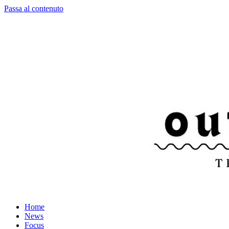
Passa al contenuto
Home
News
Focus