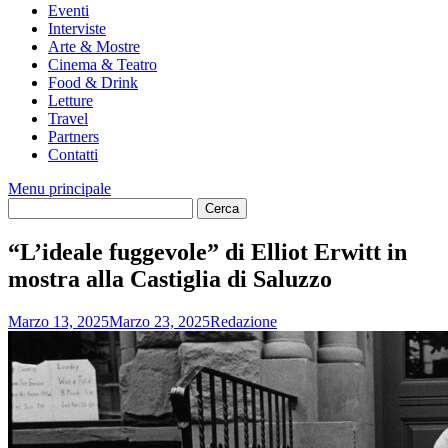
Eventi
Interviste
Arte & Mostre
Cinema & Teatro
Food & Drink
Letture
Travel
Partners
Contatti
Menu principale
“L’ideale fuggevole” di Elliot Erwitt in
mostra alla Castiglia di Saluzzo
Marzo 13, 2025
Marzo 23, 2025
Redazione