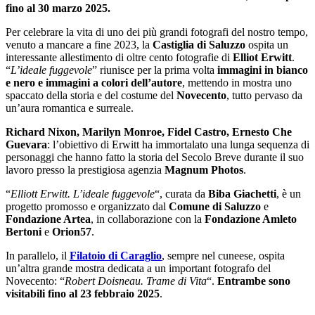
fino al 30 marzo 2025.
Per celebrare la vita di uno dei più grandi fotografi del nostro tempo,
venuto a mancare a fine 2023, la
Castiglia di Saluzzo
ospita un
interessante allestimento di oltre cento fotografie di
Elliot Erwitt
.
“
L’ideale fuggevole
” riunisce per la prima volta
immagini in bianco
e nero e immagini a colori dell’autore
, mettendo in mostra uno
spaccato della storia e del costume del
Novecento
, tutto pervaso da
un’aura romantica e surreale.
Richard Nixon, Marilyn Monroe, Fidel Castro, Ernesto Che
Guevara
: l’obiettivo di Erwitt ha immortalato una lunga sequenza di
personaggi che hanno fatto la storia del Secolo Breve durante il suo
lavoro presso la prestigiosa agenzia
Magnum Photos
.
“
Elliott Erwitt. L’ideale fuggevole
“, curata da
Biba Giachetti
, è un
progetto promosso e organizzato dal
Comune di Saluzzo
e
Fondazione Artea
, in collaborazione con la
Fondazione Amleto
Bertoni
e
Orion57
.
In parallelo, il
Filatoio di Caraglio
, sempre nel cuneese, ospita
un’altra grande mostra dedicata a un important fotografo del
Novecento: “
Robert Doisneau. Trame di Vita
“.
Entrambe sono
visitabili fino al 23 febbraio 2025
.