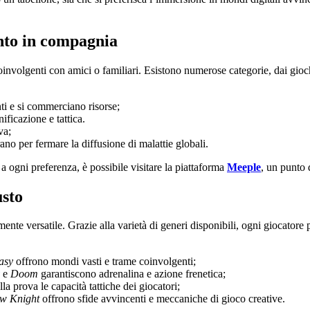
ento in compagnia
oinvolgenti con amici o familiari. Esistono numerose categorie, dai gioch
nti e si commerciano risorse;
ificazione e tattica.
va;
ano per fermare la diffusione di malattie globali.
i a ogni preferenza, è possibile visitare la piattaforma
Meeple
, un punto d
usto
nte versatile. Grazie alla varietà di generi disponibili, ogni giocatore 
asy
offrono mondi vasti e trame coinvolgenti;
e
Doom
garantiscono adrenalina e azione frenetica;
la prova le capacità tattiche dei giocatori;
w Knight
offrono sfide avvincenti e meccaniche di gioco creative.