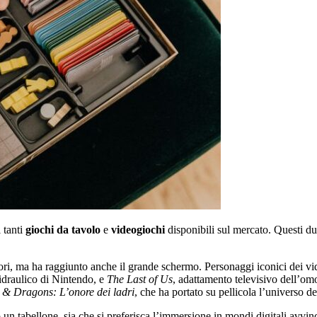
 tanti
giochi da tavolo
e
videogiochi
disponibili sul mercato. Questi du
catori, ma ha raggiunto anche il grande schermo. Personaggi iconici dei 
 idraulico di Nintendo, e
The Last of Us
, adattamento televisivo dell’om
& Dragons: L’onore dei ladri
, che ha portato su pellicola l’universo de
so un tabellone, sia che si preferisca l’immersione in mondi digitali avvi