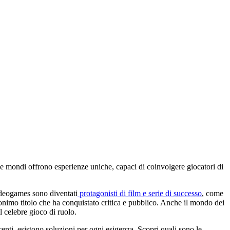
e mondi offrono esperienze uniche, capaci di coinvolgere giocatori di
videogames sono diventati
protagonisti di film e serie di successo
, come
onimo titolo che ha conquistato critica e pubblico. Anche il mondo dei
l celebre gioco di ruolo.
ncenti, esistono soluzioni per ogni esigenza. Scopri quali sono le