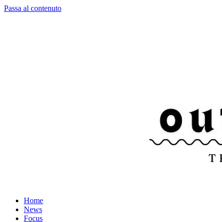
Passa al contenuto
Home
News
Focus