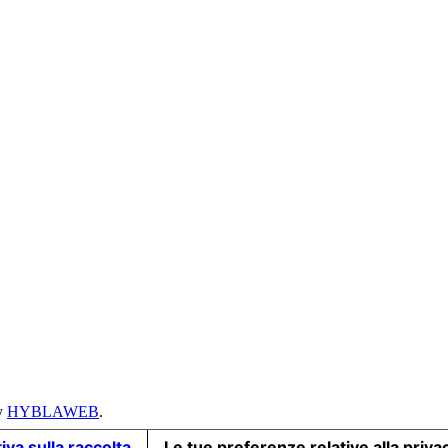
y
HYBLAWEB
.
iva sulla raccolta
Le tue preferenze relative alla priva