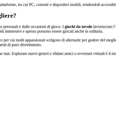
attaforme, tra cui PC, console e dispositivi mobili, rendendoli accessibi
gliere?
ze personali e dalle occasioni di gioco. I
giochi da tavolo
favoriscono l’
ù immersive e spesso possono essere giocati anche in solitaria.
 per cui molti appassionati scelgono di alternarle per godere del meglio 
enti di puro divertimento.
che mai. Esplorare nuovi generi e sfidare amici o avversari virtuali è il 