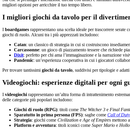
migliori opzioni per arricchire il tuo tempo libero.
I migliori giochi da tavolo per il divertim
I
boardgames
rappresentano una scelta ideale per trascorrere serate c
giochi di ruolo. Alcuni tra i più apprezzati includono:
Catan
: un classico di strategia in cui si costruiscono insediame
Carcassonne
: un gioco di piazzamento tessere che richiede pian
Dixit
: perfetto per chi ama l’immaginazione e la narrazione visi
Pandemic
: un’esperienza cooperativa in cui i giocatori collabor
Per trovare tantissimi
giochi da tavolo
, suddivisi per tipologie e adatt
Videogiochi: esperienze digitali per ogni g
I
videogiochi
rappresentano un’altra forma di intrattenimento estremame
delle categorie più popolari includono:
Giochi di ruolo (RPG)
: titoli come
The Witcher 3
e
Final Fant
Sparatutto in prima persona (FPS)
: saghe come
Call of Duty
Strategia
: giochi come
Civilization
e
Age of Empires
mettono al
Platform e avventura
: titoli iconici come
Super Mario
e
Hollo