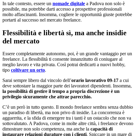
In tale contesto, essere un
nomade digitale
a Padova non solo è
possibile, ma potrebbe darti accesso a prospettive professionali
molto affascinanti. Insomma, cogliere le opportunità giuste potrebbe
portarti al successo nel mercato freelance.
Flessibilità e libertà sì, ma anche insidie
del mercato
Essere completamente autonomo, poi, è un grande vantaggio per un
freelance. La flessibilità ti consente innanzitutto di coniugare al
meglio lavoro e vita privata. Così potrai dedicarti a nuovi hobby,
tipo
coltivare un orto
.
Sarai sempre libero dal vincolo dell’
orario lavorativo 09-17
a cui
deve sottostare la maggior parte dei lavoratori dipendenti. Insomma,
la possibilità di gestire il tempo a propria discrezione è un
privilegio sicuramente che attrae parecchio.
C’è un però in tutto questo. Il mondo freelance sembra senza dubbio
un paradiso di libertà, ma non privo di insidie. La concorrenza è
agguerrita, e la sfida di emergere tra i tanti è un ostacolo che non va
sottovalutato. A Padova, come in molte altre città, i freelance devono
dimostrare non solo competenza, ma anche la
capacità di
instaurare relazioni durature con i clienti
. Spiccare in un mare di