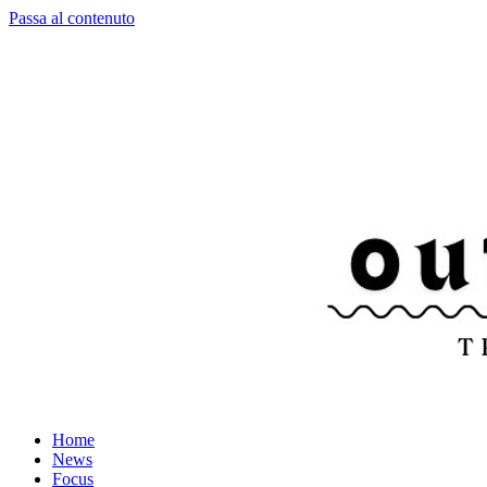
Passa al contenuto
Home
News
Focus