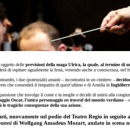
e oggetto delle
previsioni della maga Ulrica, la quale, al termine di 
derà di ospitare ugualmente la festa, venendo anche a conoscenza, nel fr
trambi, i due (potenziali) amanti – incontratisi in un cimitero –
decidon
reto che consentirà il rimpatrio di quest’ultimo e di Amelia in
Inghilter
assione che travolge il conte e la moglie e decide di unirsi alla congiura
aggio Oscar, l’unico personaggio
en travesti
del mondo verdiano
– s
à le tragiche conseguenze della sua azione.
uti
, nuovamente sul podio del Teatro Regio in seguito 
vanni
di Wolfgang Amadeus Mozart, andato in scena n