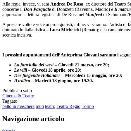
Alla regia, invece, vi sarà
Andrea De Rosa
, ex direttore del Teatro S
concerne il
Don Pasquale
di Donizetti (Ravenna, Madrid) e
Il matri
apprezzare la lettura registica di De Rosa nel
Manfred
di Schumann/By
A prestare volto e voce ai protagonisti, infine, vi saranno: l’artista di
dottorato in italianistica –
Luca Micheletti
(Renato); e la cantante ru
scenica incisiva.
I prossimi appuntamenti dell’Anteprima Giovani saranno i segue
La fanciulla del west
– Giovedì 21 marzo, ore 20;
Le villi
– Giovedì 18 aprile, ore 20;
Der fliegende Holländer
– Mercoledì 15 maggio,
ore 20;
Il trittico
– Martedì 18 giugno, ore 19.30.
Pubblicato sotto
Cinema & Teatro
Taggato
ballo in maschera
muti
teatro
Teatro Regio
Torino
Navigazione articolo