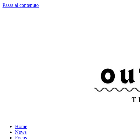
Passa al contenuto
Home
News
Focus