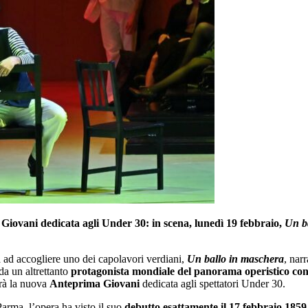
iovani dedicata agli Under 30: in scena, lunedì 19 febbraio,
Un b
 ad accogliere uno dei capolavori verdiani,
Un ballo in maschera
, nar
da un altrettanto
protagonista mondiale del panorama operistico con
errà la nuova
Anteprima Giovani
dedicata agli spettatori Under 30.
Parma, l’opera ha visto il suo
debutto esattamente il 17 febbraio 185