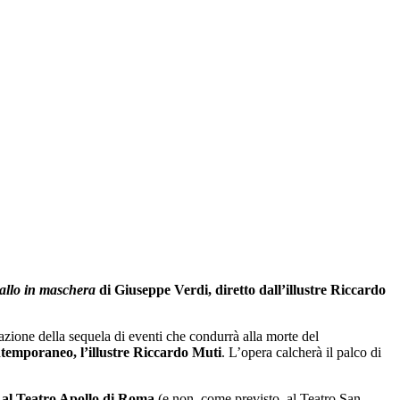
allo in maschera
di Giuseppe Verdi, diretto dall’illustre Riccardo
razione della sequela di eventi che condurrà alla morte del
temporaneo, l’illustre Riccardo Muti
. L’opera calcherà il palco di
9 al Teatro Apollo di Roma
(e non, come previsto, al Teatro San