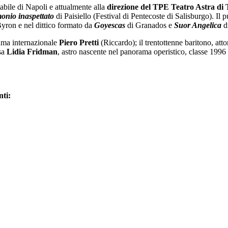
tabile di Napoli e attualmente alla
direzione del TPE Teatro Astra di 
monio inaspettato
di Paisiello (Festival di Pentecoste di Salisburgo). Il 
ron e nel dittico formato da
Goyescas
di Granados e
Suor Angelica
di
 fama internazionale
Piero Pretti
(Riccardo); il trentottenne baritono, at
ssa
Lidia Fridman
, astro nascente nel panorama operistico, classe 1996 e
nti: