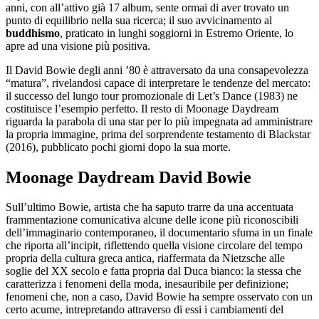
anni, con all’attivo già 17 album, sente ormai di aver trovato un
punto di equilibrio nella sua ricerca; il suo avvicinamento al
buddhismo
, praticato in lunghi soggiorni in Estremo Oriente, lo
apre ad una visione più positiva.
Il David Bowie degli anni ’80 è attraversato da una consapevolezza
“matura”, rivelandosi capace di interpretare le tendenze del mercato:
il successo del lungo tour promozionale di Let’s Dance (1983) ne
costituisce l’esempio perfetto. Il resto di Moonage Daydream
riguarda la parabola di una star per lo più impegnata ad amministrare
la propria immagine, prima del sorprendente testamento di Blackstar
(2016), pubblicato pochi giorni dopo la sua morte.
Moonage Daydream David Bowie
Sull’ultimo Bowie, artista che ha saputo trarre da una accentuata
frammentazione comunicativa alcune delle icone più riconoscibili
dell’immaginario contemporaneo, il documentario sfuma in un finale
che riporta all’incipit, riflettendo quella visione circolare del tempo
propria della cultura greca antica, riaffermata da Nietzsche alle
soglie del XX secolo e fatta propria dal Duca bianco: la stessa che
caratterizza i fenomeni della moda, inesauribile per definizione;
fenomeni che, non a caso, David Bowie ha sempre osservato con un
certo acume, intrepretando attraverso di essi i cambiamenti del