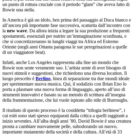
un punto di rottura cruciale con il periodo “glam” che aveva fatto di
Bowie una stella.
In America è già un idolo, ben prima del passaggio al Duca bianco e
all’ancora più importante fase successiva, scaturita dall’incontro con
la
new wave
. Da allora inizia a legare la sua produzione a frequenti
spostamenti, essenziali per nutrire un’immaginazione sconfinata, e
che si concretizzeranno in lunghi viaggi tra Africa ed Estremo
Oriente (negli anni Ottanta paragona le sue peregrinazioni a quelle
di un viaggiatore beat).
Infatti, anche Los Angeles rappresenta alla fine un mondo che
Bowie non sente veramente suo. L’artista sente di aver bisogno di
nuovi stimoli e suggestioni, che richiedono una diversa location. Il
luogo prescelto è
Berlino
, linea di separazione tra due mondi ideale
per sperimentare nuova musica. Qui, il sodalizio con Brian Eno lo
porta a plasmare una nuova forma di linguaggio, aperto all’uso di
strumenti innovativi e basato su un metodo di scrittura all’insegna
della frammentazione, che lui vuole ispirato allo stile di Burroughs.
Il risultato di questo processo è la cosiddetta “trilogia berlinese”, i
cui esiti sono stati spesso equiparati dalla critica a quelli raggiunti a
inizio seventies. All’alba degli anni ’80, David Bowie è una creatura
pronta a cambiare nuovamente pelle, subodorando un nuovo,
importante mutamento della società e della cultura. All’età di 33