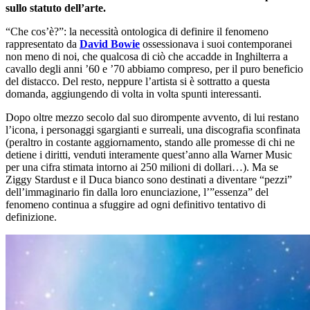
sullo statuto
dell’arte.
“Che cos’è?”: la necessità ontologica di definire il fenomeno
rappresentato da
David Bowie
ossessionava i suoi contemporanei
non meno di noi, che qualcosa di ciò che accadde in Inghilterra a
cavallo degli anni ’60 e ’70 abbiamo compreso, per il puro beneficio
del distacco. Del resto, neppure l’artista si è sottratto a questa
domanda, aggiungendo di volta in volta spunti interessanti.
Dopo oltre mezzo secolo dal suo dirompente avvento, di lui restano
l’icona, i personaggi sgargianti e surreali, una discografia sconfinata
(peraltro in costante aggiornamento, stando alle promesse di chi ne
detiene i diritti, venduti interamente quest’anno alla Warner Music
per una cifra stimata intorno ai 250 milioni di dollari…). Ma se
Ziggy Stardust e il Duca bianco sono destinati a diventare “pezzi”
dell’immaginario fin dalla loro enunciazione, l’”essenza” del
fenomeno continua a sfuggire ad ogni definitivo tentativo di
definizione.