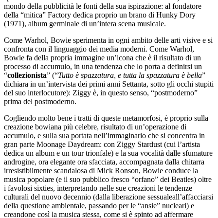
mondo della pubblicità le fonti della sua ispirazione: al fondatore
della “mitica” Factory dedica proprio un brano di Hunky Dory
(1971), album germinale di un’intera scena musicale.
Come Warhol, Bowie sperimenta in ogni ambito delle arti visive e si
confronta con il linguaggio dei media moderni. Come Warhol,
Bowie fa della propria immagine un’icona che è il risultato di un
processo di accumulo, in una tendenza che lo porta a definirsi un
“
collezionista
” (“
Tutto è spazzatura, e tutta la spazzatura è bella
”
dichiara in un’intervista dei primi anni Settanta, sotto gli occhi stupiti
del suo interlocutore): Ziggy è, in questo senso, “postmoderno”
prima del postmoderno.
Cogliendo molto bene i tratti di queste metamorfosi, è proprio sulla
creazione bowiana più celebre, risultato di un’operazione di
accumulo, e sulla sua portata nell’immaginario che si concentra in
gran parte Moonage Daydream: con Ziggy Stardust (cui l’artista
dedica un album e un tour trionfale) e la sua vocalità dalle sfumature
androgine, ora elegante ora sfacciata, accompagnata dalla chitarra
irresistibilmente scandalosa di Mick Ronson, Bowie conduce la
musica popolare (e il suo pubblico fresco “orfano” dei Beatles) oltre
i favolosi sixties, interpretando nelle sue creazioni le tendenze
culturali del nuovo decennio (dalla liberazione sessualeall’affacciarsi
della questione ambientale, passando per le “ansie” nucleari) e
creandone così la musica stessa, come si è spinto ad affermare