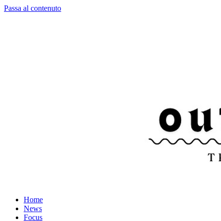
Passa al contenuto
Home
News
Focus