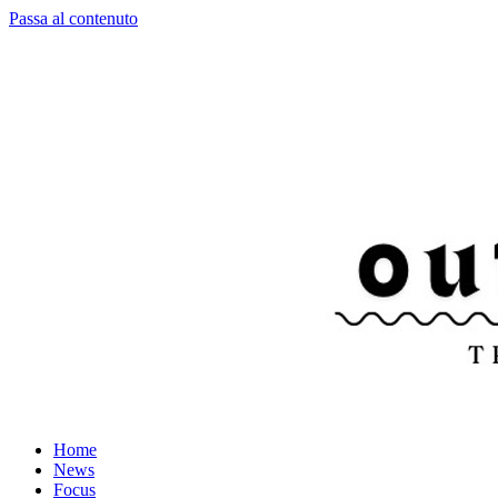
Passa al contenuto
Home
News
Focus