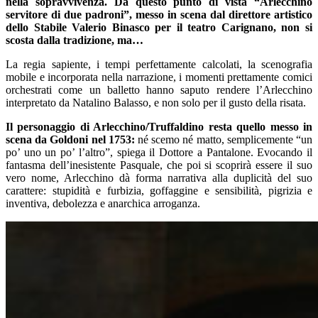
nella sopravvivenza. Da questo punto di vista “Arlecchino
servitore di due padroni”, messo in scena dal direttore artistico
dello Stabile Valerio Binasco per il teatro Carignano, non si
scosta dalla tradizione, ma…
La regia sapiente, i tempi perfettamente calcolati, la scenografia
mobile e incorporata nella narrazione, i momenti prettamente comici
orchestrati come un balletto hanno saputo rendere l’Arlecchino
interpretato da Natalino Balasso, e non solo per il gusto della risata.
Il personaggio di Arlecchino/Truffaldino resta quello messo in
scena da Goldoni nel 1753:
né scemo né matto, semplicemente “un
po’ uno un po’ l’altro”, spiega il Dottore a Pantalone. Evocando il
fantasma dell’inesistente Pasquale, che poi si scoprirà essere il suo
vero nome, Arlecchino dà forma narrativa alla duplicità del suo
carattere: stupidità e furbizia, goffaggine e sensibilità, pigrizia e
inventiva, debolezza e anarchica arroganza.