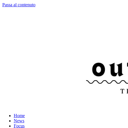
Passa al contenuto
Home
News
Focus