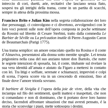
intreccio di cori, duetti, arie, recitativi che lasciano senza fiato,
sospesi tra gli intrighi della trama, come in un partita di scacchi,
sempre in attesa della prossima mossa.
Francisco Brito e Julian Kim
nella segreta collaborazione dei loro
due personaggi, ci coinvolgono e ci divertono, avvolgendoci con le
loro voci potenti sulle note dell’opera composta in poche settimane
da Rossini sul libretto di Cesare Sterbini, tratto dalla commedia
Le
Barbier de Séville ou La précaution inutile
di Pierre-Augustin Caron
de Beaumarchais (Parigi 1775).
Una trama semplice: un amore ostacolato quello tra Rosina e il conte
d’Almaviva, presentatosi alla donna sotto mentite spoglie. Lei tenuta
prigioniera nella casa del suo anziano tutore don Bartolo, che nutre
le segrete intenzioni di sposarla, lui, il conte, titubante sul rivelare la
sua vera identità all’amata e aiutato da Figaro a mettersi in contatto
con lei. Tra litigi e soffiate, serenate e schiamazzi, imprevisti e colpi
di scena, l’opera scorre via in un crescendo di emozioni, fino al
finale dove l’amore trionfa sovrano.
Il barbiere di Siviglia
é l’opera della
joie de vivre
, della vita che
inciampa sul filo dei sentimenti, quelli inattesi e inaspettati, che non
si comandano e non di dominano, che ti portano dove loro hanno
deciso, facendoti affrontare situazioni che mai avresti pensato, é la
storia che sconvolge i piani, mette sottosopra i destini.