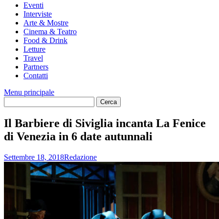
Eventi
Interviste
Arte & Mostre
Cinema & Teatro
Food & Drink
Letture
Travel
Partners
Contatti
Menu principale
Il Barbiere di Siviglia incanta La Fenice
di Venezia in 6 date autunnali
Settembre 18, 2018
Redazione