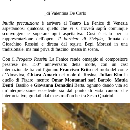
_
_di Valentina De Carlo
Inutile precauzione
è arrivare al Teatro La Fenice di Venezia
aspettandosi qualcosa: quello che vi si troverà saprà comunque
sconvolgere e superare ogni aspettativa. Così é stato per la
rappresentazione dell’opera
Il barbiere di Siviglia
, firmata da
Gioachino Rossini e diretta dal regista Bepi Morassi in una
tradizionale, ma mai priva di fascino, messa in scena.
Con il
Progetto Rossini
La Fenice rende omaggio al compositore
pesarese nel 150° anniversario della morte, con un cast
internazionale tra cui figurano
Francisco Brito
nel ruolo del conte
d’Almaviva,
Chiara Amarù
nel ruolo di Rosina,
Julian Kim
in
quello di Figaro, mentre
Omar Montanari
sarà Bartolo,
Mattia
Denti
Basilio e
Giovanna Donadini
Berta, ognuno dando vita ad
un’interpretazione eccellente sia dal punto di vista canoro che
interpretativo, guidati dal maestro d’orchestra Sesto Quatrini.