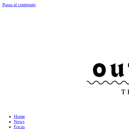
Passa al contenuto
Home
News
Focus