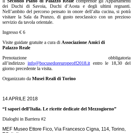
Il
Secondo Piano di Palazzo Reale
comprende gli Appartamenti
dei Duchi di Savoia, Duchi d’Aosta e degli ultimi regnanti.
Nell’ambito del percorso pensato in onore dell’alta cucina, si potrà
visitare la Sala da Pranzo, di gusto neoclassico con un prezioso
servizio da tavola orientale.
Ingresso € 6
Visite guidate gratuite a cura di
Associazione Amici di
Palazzo Reale
Prenotazione obbligatoria
all’indirizzo
info@bocusedoreuropeoff2018.it
entro le 18,30 del
giorno precedente la visita.
Organizzato da
Musei Reali di Torino
14 APRILE 2018
“I sapori dell’Italia. Le ricette dedicate del Mezzogiorno”
Dialoghi in Barriera #2
MEF Museo Ettore Fico, Via Francesco Cigna, 114, Torino,