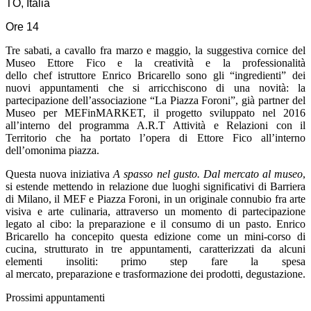
TO, Italia
Ore 14
Tre sabati, a cavallo fra marzo e maggio, la suggestiva cornice del
Museo Ettore Fico e la creatività e la professionalità
dello chef istruttore Enrico Bricarello sono gli “ingredienti” dei
nuovi appuntamenti che si arricchiscono di una novità: la
partecipazione dell’associazione “La Piazza Foroni”, già partner del
Museo per MEFinMARKET, il progetto sviluppato nel 2016
all’interno del programma A.R.T Attività e Relazioni con il
Territorio che ha portato l’opera di Ettore Fico all’interno
dell’omonima piazza.
Questa nuova iniziativa
A spasso nel gusto. Dal mercato al museo
,
si estende mettendo in relazione due luoghi significativi di Barriera
di Milano, il MEF e Piazza Foroni, in un originale connubio fra arte
visiva e arte culinaria, attraverso un momento di partecipazione
legato al cibo: la preparazione e il consumo di un pasto. Enrico
Bricarello ha concepito questa edizione come un mini-corso di
cucina, strutturato in tre appuntamenti, caratterizzati da alcuni
elementi insoliti: primo step fare la spesa
al mercato, preparazione e trasformazione dei prodotti, degustazione.
Prossimi appuntamenti