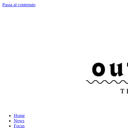
Passa al contenuto
Home
News
Focus