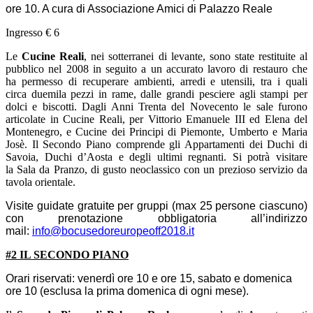
ore 10. A cura di Associazione Amici di Palazzo Reale
Ingresso € 6
Le
Cucine Reali
, nei sotterranei di levante, sono state restituite al
pubblico nel 2008 in seguito a un accurato lavoro di restauro che
ha permesso di recuperare ambienti, arredi e utensili, tra i quali
circa duemila pezzi in rame, dalle grandi pesciere agli stampi per
dolci e biscotti. Dagli Anni Trenta del Novecento le sale furono
articolate in Cucine Reali, per Vittorio Emanuele III ed Elena del
Montenegro, e Cucine dei Principi di Piemonte, Umberto e Maria
Josè. Il Secondo Piano comprende gli Appartamenti dei Duchi di
Savoia, Duchi d’Aosta e degli ultimi regnanti. Si potrà visitare
la Sala da Pranzo, di gusto neoclassico con un prezioso servizio da
tavola orientale.
Visite guidate gratuite per gruppi (max 25 persone ciascuno)
con prenotazione obbligatoria all’indirizzo
mail:
info@bocusedoreuropeoff2018.it
#2 IL SECONDO PIANO
Orari riservati: venerdì ore 10 e ore 15, sabato e domenica
ore 10 (esclusa la prima domenica di ogni mese).