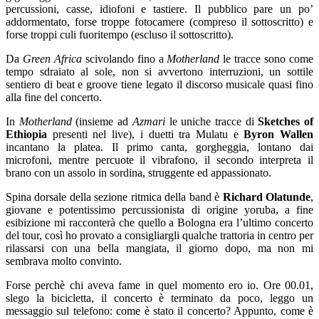
percussioni, casse, idiofoni e tastiere. Il pubblico pare un po’
addormentato, forse troppe fotocamere (compreso il sottoscritto) e
forse troppi culi fuoritempo (escluso il sottoscritto).
Da
Green Africa
scivolando fino a
Motherland
le tracce sono come
tempo sdraiato al sole, non si avvertono interruzioni, un sottile
sentiero di beat e groove tiene legato il discorso musicale quasi fino
alla fine del concerto.
In
Motherland
(insieme ad
Azmari
le uniche tracce di
Sketches of
Ethiopia
presenti nel live), i duetti tra Mulatu e
Byron Wallen
incantano la platea. Il primo canta, gorgheggia, lontano dai
microfoni, mentre percuote il vibrafono, il secondo interpreta il
brano con un assolo in sordina, struggente ed appassionato.
Spina dorsale della sezione ritmica della band è
Richard Olatunde
,
giovane e potentissimo percussionista di origine yoruba, a fine
esibizione mi racconterà che quello a Bologna era l’ultimo concerto
del tour, così ho provato a consigliargli qualche trattoria in centro per
rilassarsi con una bella mangiata, il giorno dopo, ma non mi
sembrava molto convinto.
Forse perchè chi aveva fame in quel momento ero io. Ore 00.01,
slego la bicicletta, il concerto è terminato da poco, leggo un
messaggio sul telefono: come è stato il concerto? Appunto, come è