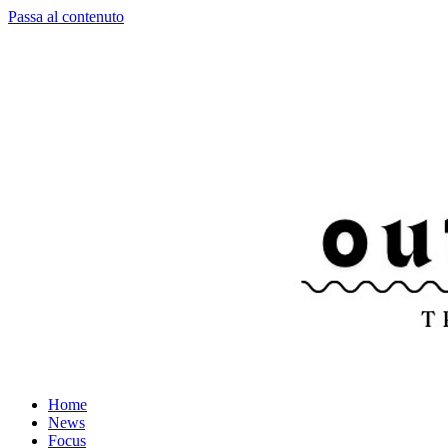
Passa al contenuto
Home
News
Focus