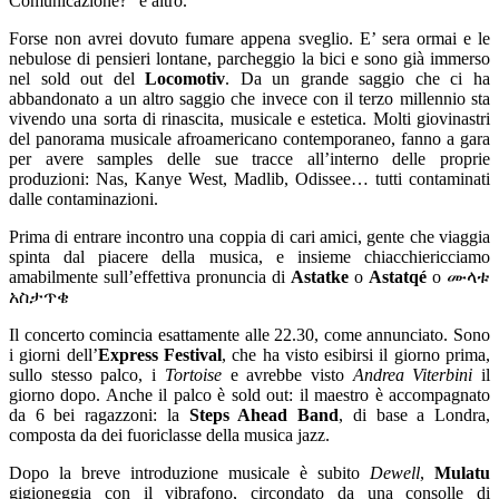
Comunicazione?” e altro.
Forse non avrei dovuto fumare appena sveglio. E’ sera ormai e le
nebulose di pensieri lontane, parcheggio la bici e sono già immerso
nel sold out del
Locomotiv
. Da un grande saggio che ci ha
abbandonato a un altro saggio che invece con il terzo millennio sta
vivendo una sorta di rinascita, musicale e estetica. Molti giovinastri
del panorama musicale afroamericano contemporaneo, fanno a gara
per avere samples delle sue tracce all’interno delle proprie
produzioni: Nas, Kanye West, Madlib, Odissee… tutti contaminati
dalle contaminazioni.
Prima di entrare incontro una coppia di cari amici, gente che viaggia
spinta dal piacere della musica, e insieme chiacchiericciamo
amabilmente sull’effettiva pronuncia di
Astatke
o
Astatqé
o ሙላቱ
አስታጥቄ
Il concerto comincia esattamente alle 22.30, come annunciato. Sono
i giorni dell’
Express Festival
, che ha visto esibirsi il giorno prima,
sullo stesso palco, i
Tortoise
e avrebbe visto
Andrea Viterbini
il
giorno dopo. Anche il palco è sold out: il maestro è accompagnato
da 6 bei ragazzoni: la
Steps Ahead Band
, di base a Londra,
composta da dei fuoriclasse della musica jazz.
Dopo la breve introduzione musicale è subito
Dewell
,
Mulatu
gigioneggia con il vibrafono, circondato da una consolle di