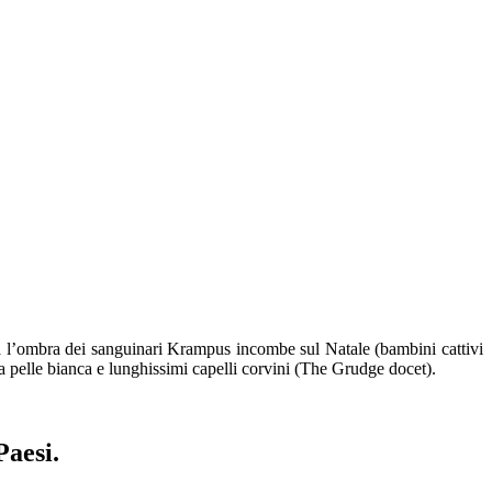
l’ombra dei sanguinari
Krampus
incombe sul
Natale
(
bambini cattivi
la pelle bianca e lunghissimi capelli corvini
(The
Grudge
docet
)
.
aesi.