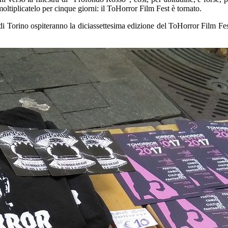
oltiplicatelo
per
cinque
giorni: i
l
ToHorror
Film
Fest
è tornato.
Torino ospiteranno la diciassettesima edizione del
ToHorror
Film
Fe