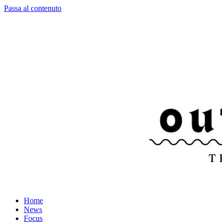
Passa al contenuto
Home
News
Focus