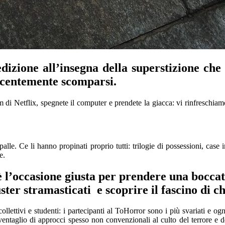
edizione
all’insegna della
superstiz
ione che
recentemente scomparsi.
lm
di
Netflix
, spegnete il computer e prendete la giacca: vi
rinfreschiam
 palle. Ce
li hanno propinati proprio tutti: trilogie di possessio
ni, case i
e.
 l
’occasione
giusta
per prendere una boccata
ster
stramasticati
e scoprire il fascino di c
ollettivi e studenti:
i partecipanti al
ToHorror
sono i più svariati e og
ventaglio di approcci
spesso
non convenzionali al culto
del terrore
e de