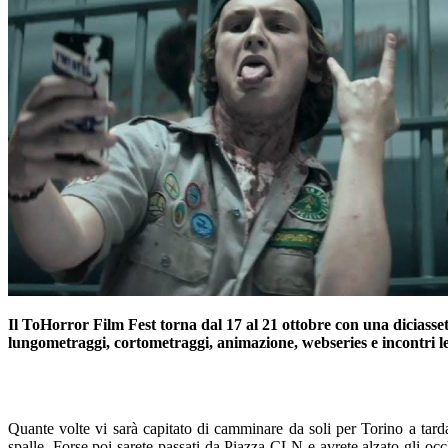
Il
ToHorror
Film
Fest
torna dal 17 al 21 ottobre
con una diciasset
lungometraggi, cortometraggi, animazione,
webseries
e incontri l
Quante volte vi sarà capitato di camminare da soli per Torino a tarda
spalle. Forse poi sarete passati da Piazza CLN e avrete alzato gli occ