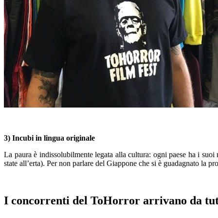
–
3) Incubi
i
n lingua originale
La paura è indissolubilmente legata alla cultura: o
gni paese ha i suoi
m
state
all’erta)
.
Per non parlare del Giappone che si è
guadagnato
la pro
–
I concorrenti del
ToHorror
arrivano da tut