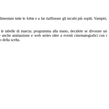
imentare tutte le fobie e a far ria
ffiorare gli incubi più sopiti
.
Vampiri,
 le tabelle di marcia:
programma
alla mano,
decidete se divorare
un
e
anche animazione
e web
series
oltre a
eventi cinematografici con i
 della scelta.