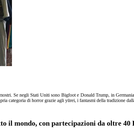
ostri. Se negli Stati Uniti
sono
Bigfoot
e Donald
Trum
p
,
in Germania 
pria categoria di horror grazie agli
yūrei
, i fantasmi della tradizione dal
to il mondo, con p
artecipazioni da oltre
4
0
P