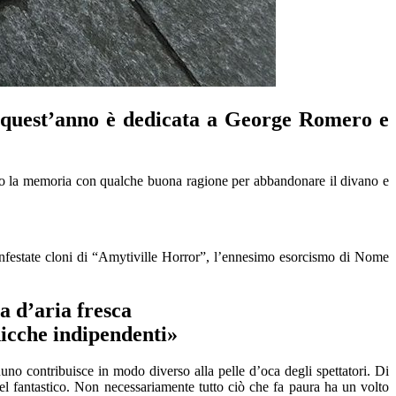
 quest’anno è
dedicata
a George Romero e
o la memoria
con qualche buona ragione per abbandonare
il divano
e
nfestate cloni di “
Amy
tiville
Horror”, l’enn
esimo esorcismo di Nome
 d’aria fresca
hicche indi
pendenti»
nuno cont
r
ibuisce in modo diverso all
a pelle d’oca degli spettatori.
Di
l fantastico
.
Non necessariamente tutto ciò che fa paura ha un volto