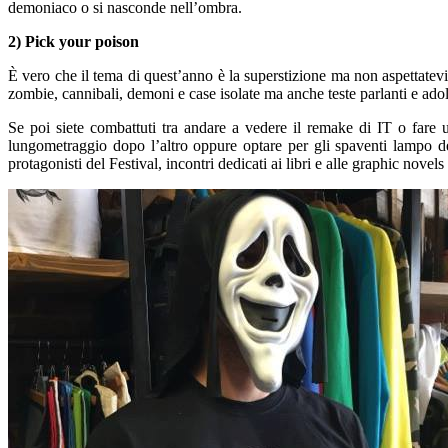
demoniaco o
si nasconde nell’ombra
.
2) Pick
your
p
oison
È vero che il tema di quest’anno è la superstizione
ma non aspettatevi
zombie
,
cannibali
,
demoni e
case
isolate ma anche teste
parlanti e adol
Se poi siete combattuti tra andare a vedere
il
remake
di
IT o fare u
lungometraggio dopo l’
altro
oppure
optar
e per gli spaventi lampo d
protagonisti del Festival,
incontri
dedicati ai libri
e
alle
graphic
novels