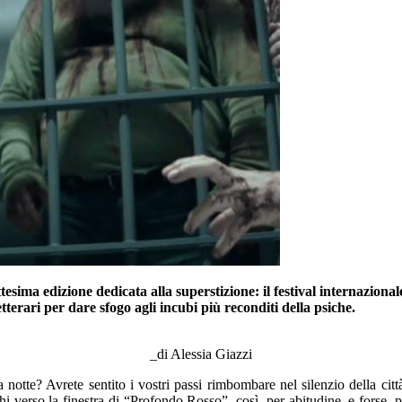
tesima edizione dedicata alla superstizione: il festival internaziona
etterari per dare sfogo a
gli incubi più reconditi della psiche.
–
_di Alessia Giazzi
 notte? Avrete sentito i vostri passi rimbombare nel silenzio della cit
hi verso la finestra di “Profondo Rosso”, così, per abitudine
,
e forse, p