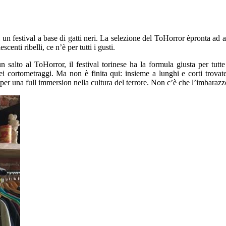
 u
n festival a base di gatti neri.
La selezione del
ToHorror
è
pronta
ad al
escenti ribelli, ce n’è per tutti i gusti.
n salto al
ToHorror
, il festival torinese ha la formula giusta
per tutte
ei cortometraggi
. M
a non è finita qui: insieme a
lunghi e corti trovat
per
una full
immersion nella cultura del terrore.
Non c’è che l’imbarazzo