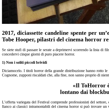
2017, diciassette candeline spente per un’
Tobe
Hooper
, pilastri del cinema horror 
Se siete stufi di passare le serate a
deprimervi scorrendo la lista
di fi
concedervi
cinque
giorni
di puro piacere horror.
1) Non i soliti piccoli brividi
Diciamocelo. I titoli horror della grande distribuzione hanno rotto le
Cognome,
z
upponi
riscaldati che, alla fine, non sanno proprio di nient
«Il
ToHorror
è
lontano dai
blockbu
L’offerta variegata del Festival comprende p
rofessionisti del
settore, c
fianco ai classici intramontabili
del cinema horror
si può trovare
un 