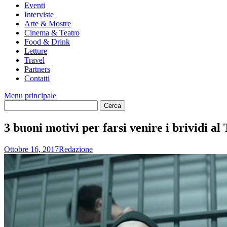
Eventi
Interviste
Arte & Mostre
Cinema & Teatro
Food & Drink
Letture
Travel
Partners
Contatti
Menu principale
3 buoni motivi per farsi venire i brividi a
Ottobre 16, 2017
Redazione