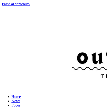
Passa al contenuto
Home
News
Focus