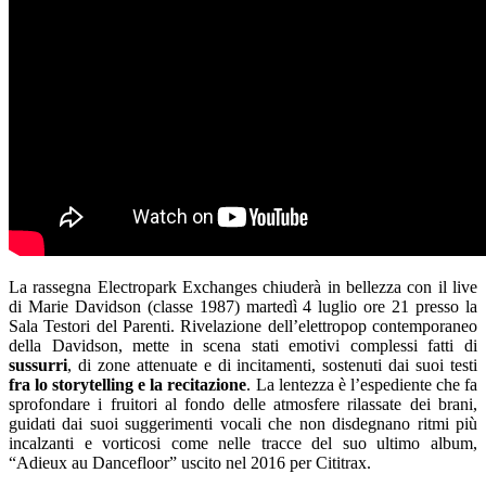
La rassegna Electropark Exchanges chiuderà in bellezza con il live
di Marie Davidson (classe 1987) martedì 4 luglio ore 21 presso la
Sala Testori del Parenti. Rivelazione dell’elettropop contemporaneo
della Davidson, mette in scena stati emotivi complessi fatti di
sussurri
, di zone attenuate e di incitamenti, sostenuti dai suoi testi
fra lo storytelling e la recitazione
. La lentezza è l’espediente che fa
sprofondare i fruitori al fondo delle atmosfere rilassate dei brani,
guidati dai suoi suggerimenti vocali che non disdegnano ritmi più
incalzanti e vorticosi come nelle tracce del suo ultimo album,
“Adieux au Dancefloor” uscito nel 2016 per Cititrax.
–