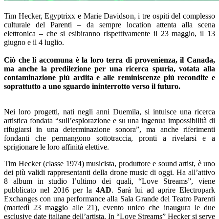
–
Tim Hecker, Egyptrixx e Marie Davidson, i tre ospiti del complesso
culturale del Parenti – da sempre location attenta alla scena
elettronica – che si esibiranno rispettivamente il 23 maggio, il 13
giugno e il 4 luglio.
–
Ciò che li accomuna è la loro terra di provenienza, il Canada,
ma anche la predilezione per una ricerca spuria, votata alla
contaminazione più ardita e alle reminiscenze più recondite e
soprattutto a uno sguardo ininterrotto verso il futuro.
–
Nei loro progetti, nati negli anni Duemila, si intuisce una ricerca
artistica fondata “sull’esplorazione e su una ingenua impossibilità di
rifugiarsi in una determinazione sonora”, ma anche riferimenti
fondanti che permangono sottotraccia, pronti a rivelarsi e a
sprigionare le loro affinità elettive.
Tim Hecker (classe 1974) musicista, produttore e sound artist, è uno
dei più validi rappresentanti della drone music di oggi. Ha all’attivo
8 album in studio l’ultimo dei quali, “Love Streams”, viene
pubblicato nel 2016 per la
4AD
. Sarà lui ad aprire Electropark
Exchanges con una performance alla Sala Grande del Teatro Parenti
(martedì 23 maggio alle 21), evento unico che inaugura le due
esclusive date italiane dell’artista. In “Love Streams” Hecker si serve