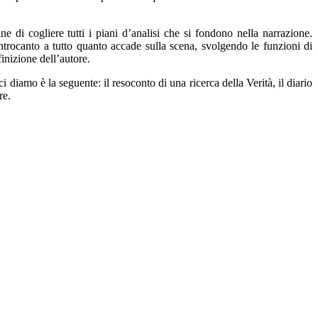
e di cogliere tutti i piani d’analisi
che si fondo
no
nella narrazione.
trocanto a tutto quanto accade sulla scena,
svolgendo le funzioni di
inizione dell’autore.
ci diamo è la seguente: i
l resoconto di una ricerca della Verità, il diario
re.