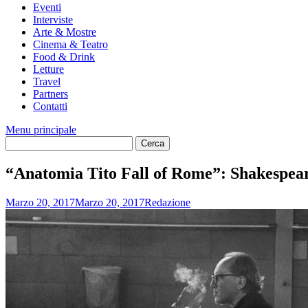
Eventi
Interviste
Arte & Mostre
Cinema & Teatro
Food & Drink
Letture
Travel
Partners
Contatti
Menu principale
“Anatomia Tito Fall of Rome”: Shakespear
Marzo 20, 2017
Marzo 20, 2017
Redazione