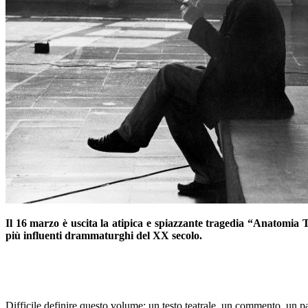
Il 16 marzo è uscita
la atipica e spiazzante tragedia “Anatomia
T
più influenti drammaturghi
del XX secolo.
–
Difficile definire questo volume:
u
n testo teatrale, un commento, un 