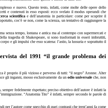
omplesso e nuovo
.
Questo testo,
infatti,
come
molte delle opere del
lo
cetti e contenuti
in esso esposti
: ecco svelato il modus operandi che
cerca scientifica
e dell’anatomia in particolare: come per scoprire il
opotutto, cos’
è se non, come la scienza, un tentativo di raggiungere la
oma senza tempo, lontana e antica ma al contempo con supermercati e
ella tragedia di Shakespeare, si sono trasformati in esseri imbruttiti,
l corpo e
gli impulsi
che esso sc
atena:
l’astio, la lussu
ria e
soprattutto
il
tervista del 1991 “il grande
p
roblema dei
a è proprio il più vizioso e perverso di tutti:
“
il negro
”
Aronne. Alter
sce
gli inganni, mosso
esclusivamente
da un
odio universale
c
he
,
non
o
, sempre fedelm
ente rispettato; p
reciso
obiettivo
dell’
autore
è infatti la
l’immigrazione.
“Anatomia Tito”
è infatti, sempre secondo le parole di
ndi per l’autore come specchio di quei contrasti che trent’anni fa come