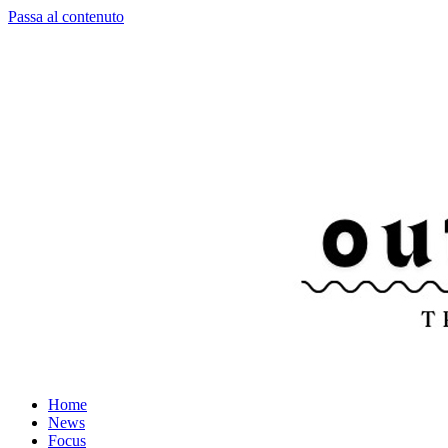
Passa al contenuto
Home
News
Focus