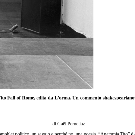
ito Fall of Rome,
edita
da
L’orma
. Un commento s
hakespeariano”
_di Gaël Pernettaz
pamp
hlet
politico, un
saggio e perché no, una poesia,
“Anatomia Tito” è 