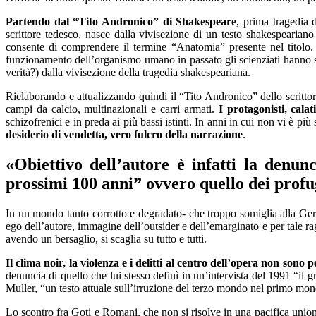
Partendo dal “Tito Andro
nico” di Shakespeare
,
prima tragedia 
scrittore
tedesco, nasce
dalla vivisezione
di un
testo shakespeariano
consente di comprendere il termine
“Anatomia” presente nel titolo.
funzionamento dell’organismo umano in passato gli scienziati hanno sez
verità?
)
dalla
vivi
sezione dell
a tragedia shakespeariana.
Rielaborando e attualizzando
quindi
il “Tito Andronico” dello scritto
campi da calcio, multinazionali e carri armati.
I
protagonist
i
,
calat
schizofrenici e in preda ai più bassi istinti.
In anni in cui non vi è più 
desiderio di vendett
a, vero fulcro della narrazione
.
«O
biettivo
dell’
autore
è infatti la denunc
prossimi 100 anni”
ovvero
quello dei profu
In un mondo tanto corrotto e degradato- che troppo somiglia alla Ge
ego dell’autore, immagine dell’outsider e dell’emarginato
e per
tale ra
avendo un bersaglio
,
si scagli
a su tutto e tutti.
Il clima noir, la
vio
lenza e i delitti
al centro dell’opera non sono pe
denuncia di quello che l
ui stesso
definì in un’intervista del 1991 “il 
Muller, “un testo attuale sull’irruzione del terzo mondo nel primo mo
Lo scontro fra Goti e Romani
, che non si risolve in una pacifica uni