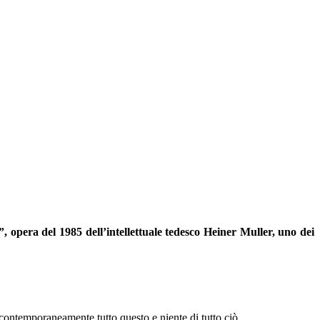
, opera del 1985 dell’intellettuale tedesco
Heiner
Muller, uno
dei
contemporaneamente tutto q
uesto e niente di
tutto
ciò.