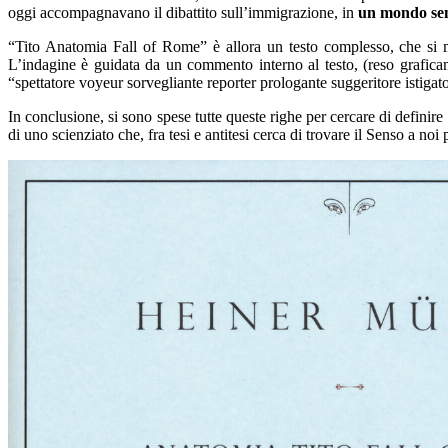
oggi accompagnavano il dibattito sull’immigrazione, in
un mondo se
“Tito Anatomia Fall of Rome” è
allora
un testo complesso, che si muo
L
’indagine è guid
ata da un
commento interno al testo, (
reso grafica
“spettatore voyeur sorvegliante reporter prologante suggeritore istigat
In conclusione, s
i sono spese tu
tte queste righe per cercare di
definire
di uno sc
i
enziato che, fra tesi e
an
titesi cerca
di trovare
il S
enso
a noi