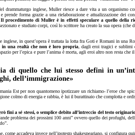
del drammaturgo inglese,
Muller riesce a dare vita a un organismo c
 e prende forma grazie a una
rielaborazione e
attua
lizzazione dei
con
Il procedimento di Muller è in effetti speculare a quello della ri
ionato e studiato corpi, così lo scrittore ha creato
la sua opera
(
che d
re inglese,
in quest
’opera
è trattata l
a lotta fra Goti e Romani in una R
i in una realtà che non è loro propria
,
dagli eroi tragici e
sublimi
d
spazio per l’epica e pure
l’anima
è morta, agli eroi
altro non resta
che i
ia di quello che l
ui stesso
definì in un’in
ghi, dell’immigrazione»
rmania Est per non
quantomeno
ipotizzare un
richiamo- l’eroe che
spicc
gione
colmo di energia e rabbia, è
lui
il burattinaio che complotta e
ordi
rò fini a sé
stessi
, o semplice debito all’intreccio
del testo
originari
grande
p
roblema dei prossimi 100 anni”
ovvero
quello dei profughi, del
ndo”
.
one, come accadeva inve
ce nell’
ipotesto
shakespeariano,
si configura qui