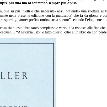
mpre più
uno
ma al contempo sempre più
diviso
.
ve su più livelli e che necessita- anzi, pretende- una rilettura al fin
mente nella presente
edizione con la maiuscola)
che
fa da
glossa
e con
ore sparring partner prefica ombra sosia spettro”
secondo
l’eloquente def
 cosa sia
questo libro
tanto complesso e vario
, e la risposta alla fine
che 
 precluso…
“Anatomia Tito” è tutto
questo,
oltre
a
un libro da non perde