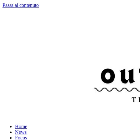
Passa al contenuto
Home
News
Focus