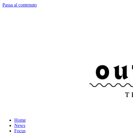
Passa al contenuto
Home
News
Focus