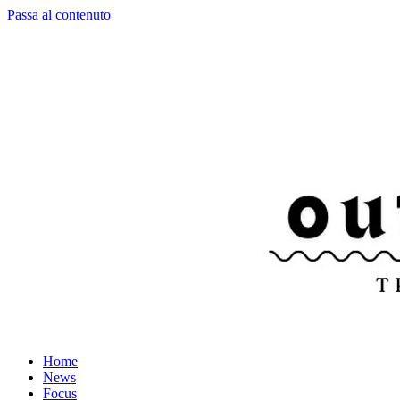
Passa al contenuto
Home
News
Focus