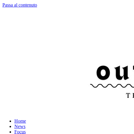
Passa al contenuto
Home
News
Focus