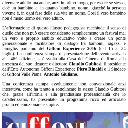
diventare adulto ma anche, anzi in primo luogo, per essere se stesso,
cioè un bambino e, in quanto bambino, uomo, giacché la persona
vivente è, in ogni fase della sua vita un uomo. Così il vero bambino
non è meno uomo del vero adulto.
L’affermazione di questo illustre pedagogista racchiude il senso di
quello che non può essere considerato semplicemente un festival ma,
un vero e proprio ambito educativo volto a creare un ponte
generazionale e facilitatore di dialogo fra bambini, ragazzi e
famiglie: parliamo del
Giffoni Experience 2016
(dal 15 al 24
luglio). La conferenza stampa di presentazione dell’evento arrivata
alla 46^ edizione, si è svolta alla Casa del Cinema di Roma alla
presenza del suo ideatore e direttore
Claudio Gubitosi
, il presidente
dell’Ente Autonomo Giffoni Experience
Piero Rinaldi
e il Sindaco
di Giffoni Valle Piana,
Antonio Giuliano
.
Una conferenza stampa assolutamente non convenzionale anzi
interattiva, come ha tenuto a sottolineare lo stesso Claudio Gubitosi
che, grazie all’ironia e alla grandissima professionalità che lo
caratterizzano, ha presentato un programma ricco ed articolato
pronto ed emozionare e stupire.