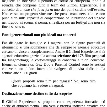
maglietta ad hoc visto il periodo calciofilo ed europeista, fino alla
squadra che compone tutto il team del Giffoni Experience, è il
concetto di
unione che fa la forza
uno dei punti cardine dell’evento.
Non esiste un progetto vincente che possa mantenersi tale se non
punti tutto sulla capacità di cooperazione ed interazione del singolo
nel gruppo: si sogna, si pensa, si realizza per un festival che non sia
fine a se stesso.
Ponti generazionali non più ideali ma concreti
Far dialogare le famiglie e i ragazzi con le figure parentali di
riferimento è una scommessa che da sempre le agenzie educative
cercano di vincere completamente. Anche il Giffoni Experience si fa
agenzia educativa grazie alla attenta
selezione dei 175 film proposti
fra lungometraggi e cortometraggi in concorso e fuori concorso.
Elements, Generator, Gex Doc e Parental Control sono le sezioni
che vedranno al loro interno lo svolgersi di attività dedicate alla
settima arte a 360 gradi.
Questi proposti sono film per ragazzi? No, sono film
che vogliamo far vedere ai ragazzi.
Destinazione come destino tutto da scoprire
Il Giffoni Experience si propone come esperienza formativa ed
anche di apprendimento. Una vera e propria industria creativa che