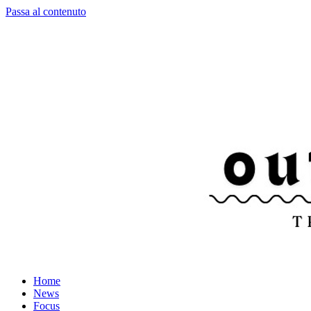
Passa al contenuto
Home
News
Focus