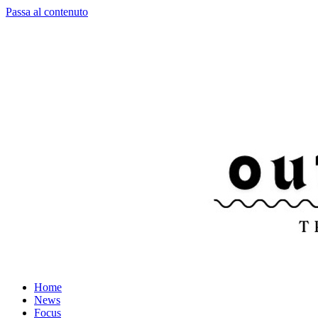
Passa al contenuto
Home
News
Focus