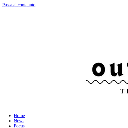
Passa al contenuto
Home
News
Focus