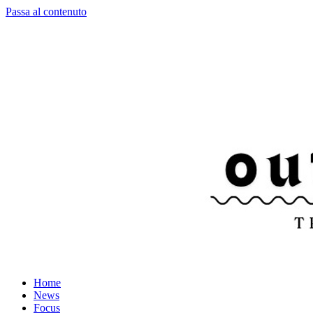
Passa al contenuto
Home
News
Focus