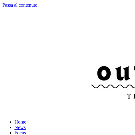
Passa al contenuto
Home
News
Focus