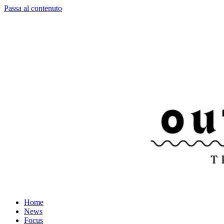
Passa al contenuto
Home
News
Focus