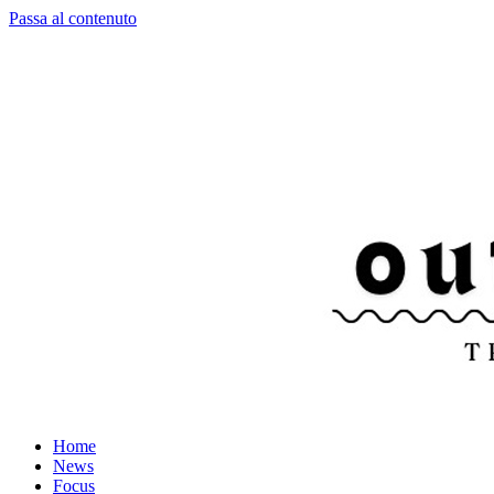
Passa al contenuto
Home
News
Focus