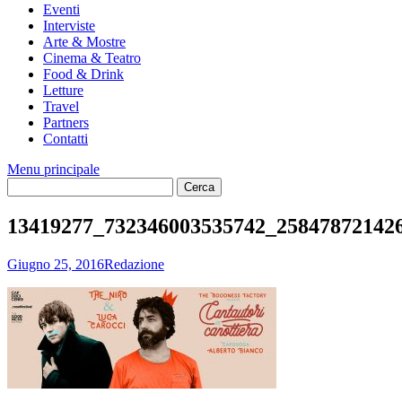
Eventi
Interviste
Arte & Mostre
Cinema & Teatro
Food & Drink
Letture
Travel
Partners
Contatti
Menu principale
13419277_732346003535742_25847872142
Giugno 25, 2016
Redazione