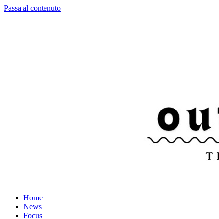
Passa al contenuto
Home
News
Focus