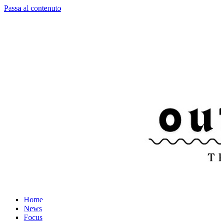
Passa al contenuto
Home
News
Focus