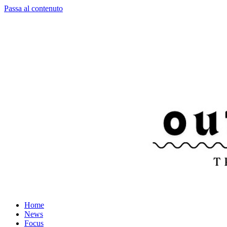
Passa al contenuto
Home
News
Focus