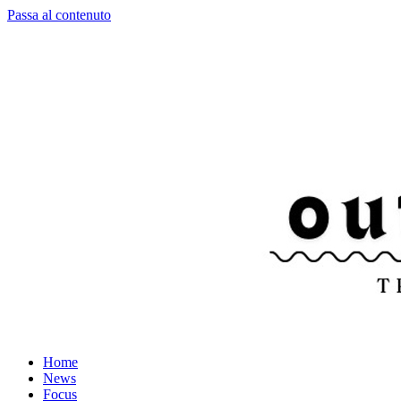
Passa al contenuto
Home
News
Focus