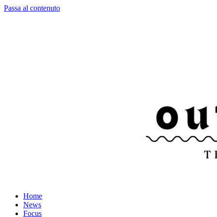
Passa al contenuto
Home
News
Focus