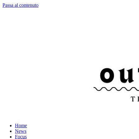
Passa al contenuto
Home
News
Focus