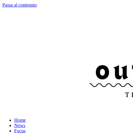
Passa al contenuto
Home
News
Focus