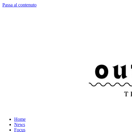
Passa al contenuto
Home
News
Focus