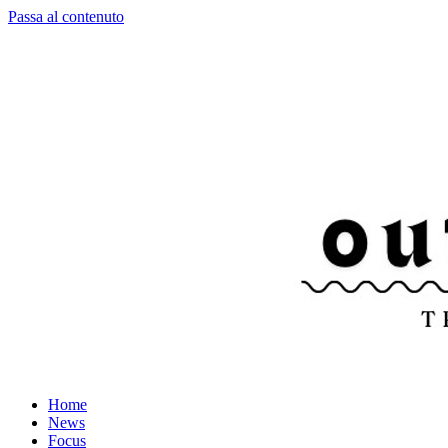
Passa al contenuto
Home
News
Focus