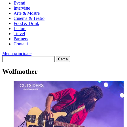
Eventi
Interviste
Arte & Mostre
Cinema & Teatro
Food & Drink
Letture
Travel
Partners
Contatti
Menu principale
Wolfmother