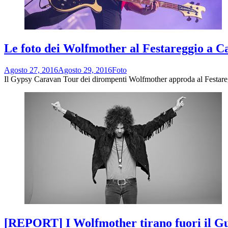
Le foto dei Wolfmother al Festareggio a 
Agosto 27, 2016
Agosto 29, 2016
Foto
Il Gypsy Caravan Tour dei dirompenti Wolfmother approda al Festare
[REPORT] I Wolfmother tirano fuori il Gui