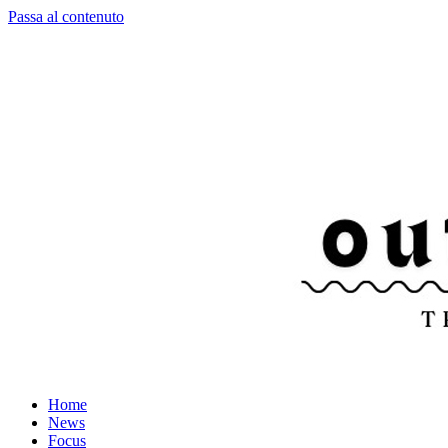
Passa al contenuto
Home
News
Focus