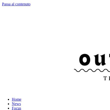
Passa al contenuto
Home
News
Focus