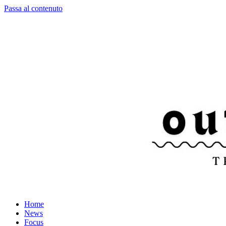
Passa al contenuto
Home
News
Focus