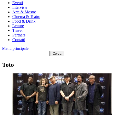
Eventi
Interviste
Arte & Mostre
Cinema & Teatro
Food & Drink
Letture
Travel
Partners
Contatti
Menu principale
Toto