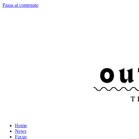
Passa al contenuto
Home
News
Focus