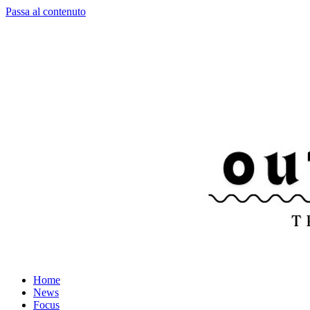
Passa al contenuto
Home
News
Focus