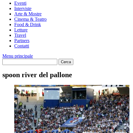
Eventi
Interviste
Arte & Mostre
Cinema & Teatro
Food & Drink
Letture
Travel
Partners
Contatti
Menu principale
spoon river del pallone