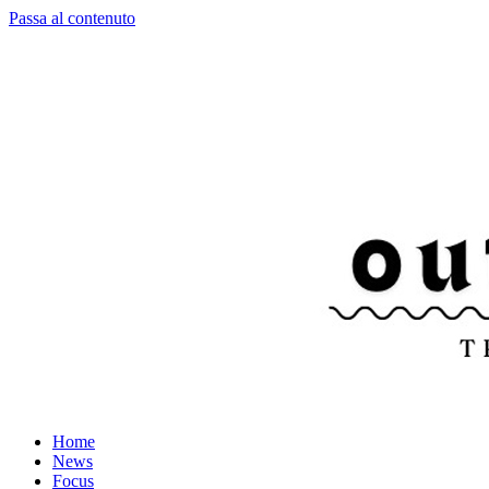
Passa al contenuto
Home
News
Focus