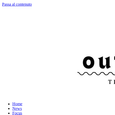
Passa al contenuto
Home
News
Focus