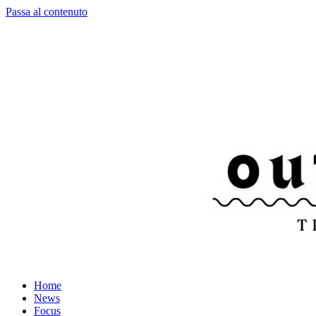
Passa al contenuto
Home
News
Focus