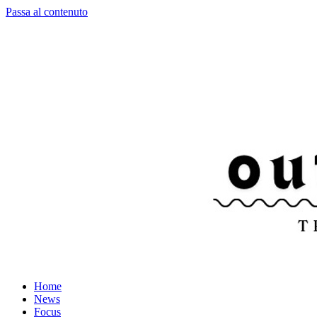
Passa al contenuto
Home
News
Focus