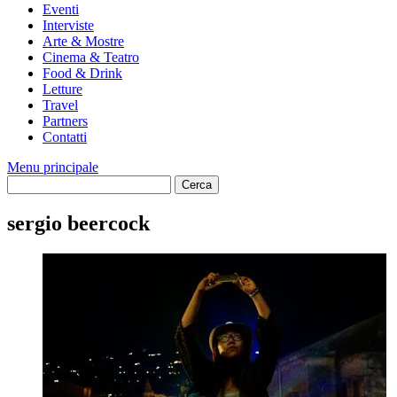
Eventi
Interviste
Arte & Mostre
Cinema & Teatro
Food & Drink
Letture
Travel
Partners
Contatti
Menu principale
sergio beercock