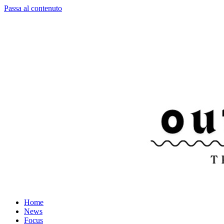
Passa al contenuto
Home
News
Focus