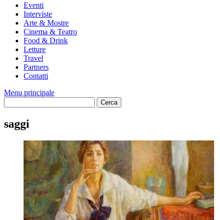
Eventi
Interviste
Arte & Mostre
Cinema & Teatro
Food & Drink
Letture
Travel
Partners
Contatti
Menu principale
saggi