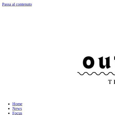
Passa al contenuto
Home
News
Focus