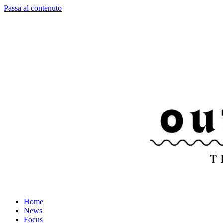
Passa al contenuto
Home
News
Focus