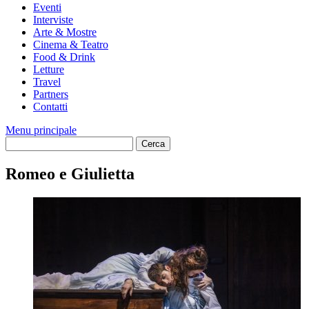
Eventi
Interviste
Arte & Mostre
Cinema & Teatro
Food & Drink
Letture
Travel
Partners
Contatti
Menu principale
Romeo e Giulietta