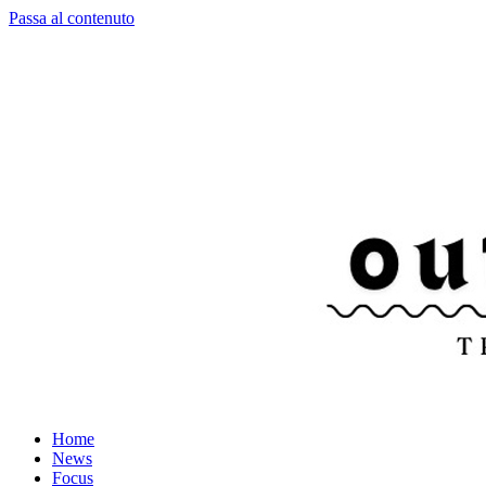
Passa al contenuto
Home
News
Focus