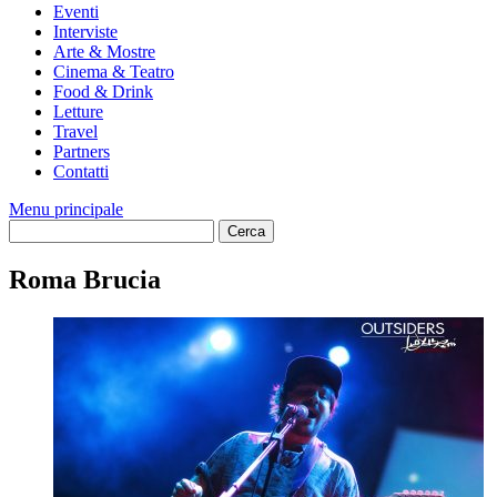
Eventi
Interviste
Arte & Mostre
Cinema & Teatro
Food & Drink
Letture
Travel
Partners
Contatti
Menu principale
Roma Brucia