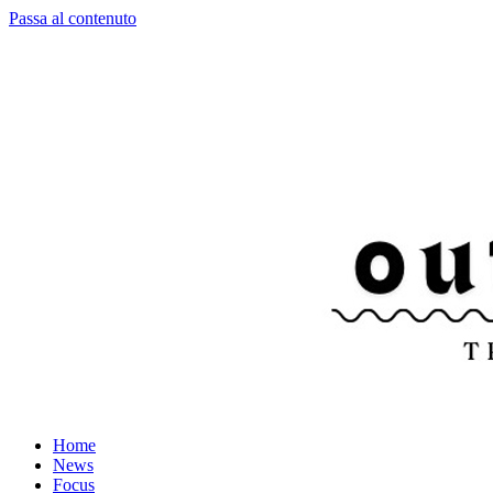
Passa al contenuto
Home
News
Focus