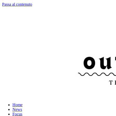
Passa al contenuto
Home
News
Focus