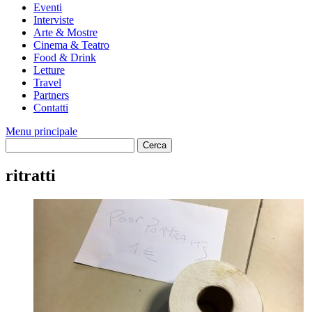
Eventi
Interviste
Arte & Mostre
Cinema & Teatro
Food & Drink
Letture
Travel
Partners
Contatti
Menu principale
ritratti